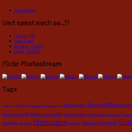
Anmelden
Und sonst noch so..?!
*mms-elb
Ape Unit
Burger-Liebe
Herr Appelt
Flickr Photostream
Tags
Binnendifferenzi
Bilingualität
Anonym
Ape Unit
Ausland
Bewerbungen
Grammatik
Heterogenität
Hospitation
iPad
Kalender
Klassenrat
Konze
Unt
Störungen
Struktur
Thema
Unterricht
Studium
Tafelbild