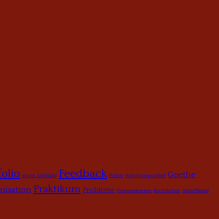
Feedback
folio
Goethe
erstes Lehrjahr
Ferien
Forschungsarbeit
Praktikum
nisation
Probleme
Programmieren
Rechtliches
SmartBoard