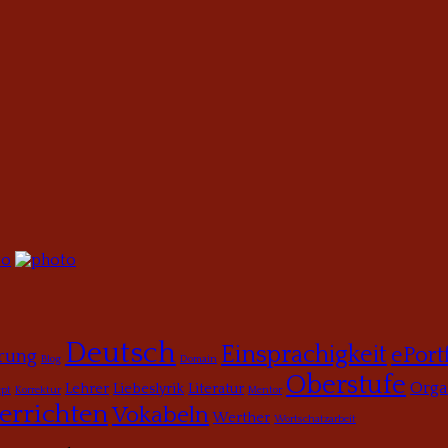
Deutsch
Einsprachigkeit
ePort
erung
Blog
Domain
Oberstufe
Orga
Lehrer
Liebeslyrik
Literatur
pt
Korrektur
Mentor
errichten
Vokabeln
Werther
Wortschatzarbeit