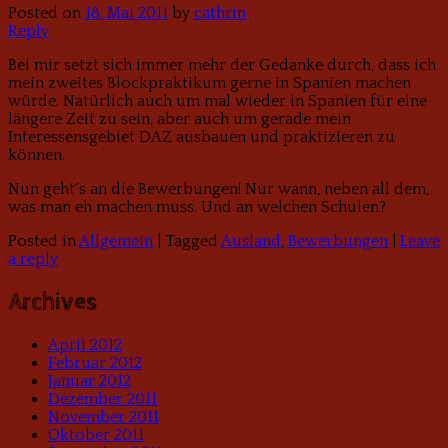
Posted on
18. Mai 2011
by
cathrin
Reply
Bei mir setzt sich immer mehr der Gedanke durch, dass ich
mein zweites Blockpraktikum gerne in Spanien machen
würde. Natürlich auch um mal wieder in Spanien für eine
längere Zeit zu sein, aber auch um gerade mein
Interessensgebiet DAZ ausbauen und praktizieren zu
können.
Nun geht´s an die Bewerbungen! Nur wann, neben all dem,
was man eh machen muss. Und an welchen Schulen?
Posted in
Allgemein
|
Tagged
Ausland
,
Bewerbungen
|
Leave
a reply
Archives
April 2012
Februar 2012
Januar 2012
Dezember 2011
November 2011
Oktober 2011