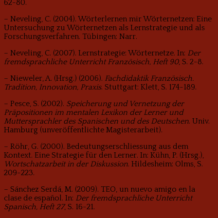
62-80.
– Neveling, C. (2004). Wörterlernen mir Wörternetzen: Eine
Untersuchung zu Wörternetzen als Lernstrategie und als
Forschungsverfahren. Tübingen: Narr.
– Neveling, C. (2007). Lernstrategie: Wörternetze. In:
Der
fremdsprachliche Unterricht Französisch, Heft 90
, S. 2-8.
– Nieweler, A. (Hrsg.) (2006).
Fachdidaktik Französisch.
Tradition, Innovation, Praxis
. Stuttgart: Klett, S. 174-189.
– Pesce, S. (2002).
Speicherung und Vernetzung der
Präpositionen im mentalen Lexikon der Lerner und
Muttersprachler des Spanischen und des Deutschen
. Univ.
Hamburg (unveröffentlichte Magisterarbeit).
– Röhr, G. (2000). Bedeutungserschliessung aus dem
Kontext. Eine Strategie für den Lerner. In: Kühn, P. (Hrsg.),
Wortschatzarbeit in der Diskussion
. Hildesheim: Olms, S.
209-223.
– Sánchez Serdá, M. (2009). TEO, un nuevo amigo en la
clase de español. In:
Der fremdsprachliche Unterricht
Spanisch, Heft 27
, S. 16-21.