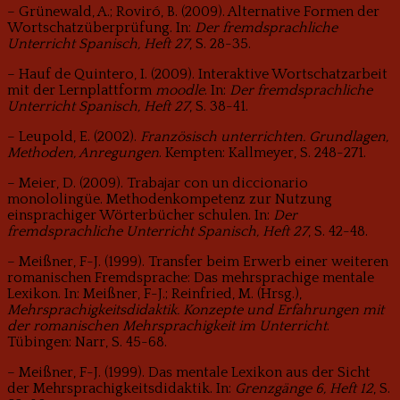
– Grünewald, A.; Roviró, B. (2009). Alternative Formen der
Wortschatzüberprüfung. In:
Der fremdsprachliche
Unterricht Spanisch, Heft 27
, S. 28-35.
– Hauf de Quintero, I. (2009). Interaktive Wortschatzarbeit
mit der Lernplattform
moodle
. In:
Der fremdsprachliche
Unterricht Spanisch, Heft 27
, S. 38-41.
– Leupold, E. (2002).
Französisch unterrichten. Grundlagen,
Methoden, Anregungen
. Kempten: Kallmeyer, S. 248-271.
– Meier, D. (2009). Trabajar con un diccionario
monololingüe. Methodenkompetenz zur Nutzung
einsprachiger Wörterbücher schulen. In:
Der
fremdsprachliche Unterricht Spanisch, Heft 27
, S. 42-48.
– Meißner, F-J. (1999). Transfer beim Erwerb einer weiteren
romanischen Fremdsprache: Das mehrsprachige mentale
Lexikon. In: Meißner, F-J.; Reinfried, M. (Hrsg.),
Mehrsprachigkeits­didaktik. Konzepte und Erfahrungen mit
der romanischen Mehrsprachigkeit im Unterricht
.
Tübingen: Narr, S. 45-68.
– Meißner, F-J. (1999). Das mentale Lexikon aus der Sicht
der Mehrsprachigkeitsdidaktik. In:
Grenzgänge 6, Heft 12
, S.