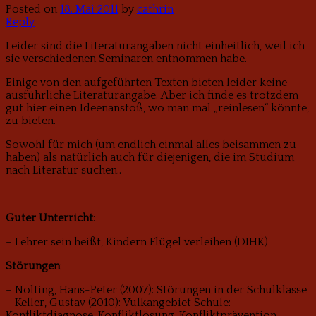
Posted on
18. Mai 2011
by
cathrin
Reply
Leider sind die Literaturangaben nicht einheitlich, weil ich
sie verschiedenen Seminaren entnommen habe.
Einige von den aufgeführten Texten bieten leider keine
ausführliche Literaturangabe.
Aber ich finde es trotzdem
gut hier einen Ideenanstoß, wo man mal „reinlesen“ könnte,
zu bieten.
Sowohl für mich (um endlich einmal alles beisammen zu
haben) als natürlich auch für diejenigen, die im Studium
nach Literatur suchen..
Guter Unterricht
:
– Lehrer sein heißt, Kindern Flügel verleihen (DIHK)
Störungen
:
– Nolting, Hans-Peter (2007): Störungen in der Schulklasse
– Keller, Gustav (2010): Vulkangebiet Schule:
Konfliktdiagnose, Konfliktlösung, Konfliktprävention