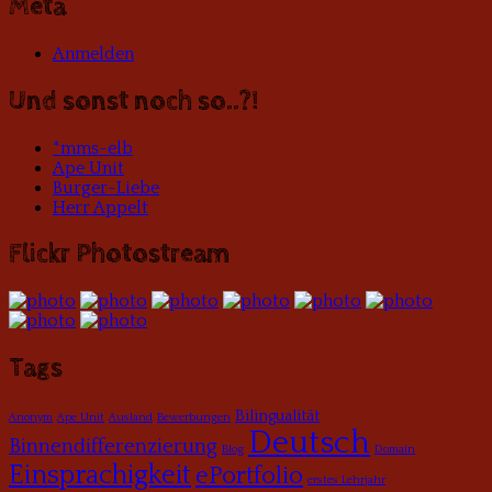
Meta
Anmelden
Und sonst noch so..?!
*mms-elb
Ape Unit
Burger-Liebe
Herr Appelt
Flickr Photostream
Tags
Bilingualität
Anonym
Ape Unit
Ausland
Bewerbungen
Deutsch
Binnendifferenzierung
Blog
Domain
Einsprachigkeit
ePortfolio
erstes Lehrjahr