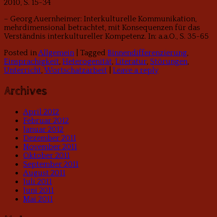
2010, S. 15-34
– Georg Auernheimer: Interkulturelle Kommunikation,
mehrdimensional betrachtet, mit Konsequenzen für das
Verständnis interkultureller Kompetenz. In: a.a.O., S. 35-65
Posted in
Allgemein
|
Tagged
Binnendifferenzierung
,
Einsprachigkeit
,
Heterogenität
,
Literatur
,
Störungen
,
Unterricht
,
Wortschatzarbeit
|
Leave a reply
Archives
April 2012
Februar 2012
Januar 2012
Dezember 2011
November 2011
Oktober 2011
September 2011
August 2011
Juli 2011
Juni 2011
Mai 2011