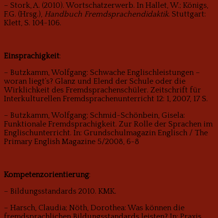
– Stork, A. (2010). Wortschatzerwerb. In Hallet, W.; Königs,
F.G. (Hrsg.),
Handbuch Fremdsprachendidaktik
. Stuttgart:
Klett, S. 104-106.
Einsprachigkeit
:
– Butzkamm, Wolfgang: Schwache Englischleistungen –
woran liegt’s? Glanz und Elend der Schule oder die
Wirklichkeit des Fremdsprachenschüler. Zeitschrift für
Interkulturellen Fremdsprachenunterricht 12: 1, 2007, 17 S.
– Butzkamm, Wolfgang; Schmid-Schönbein, Gisela:
Funktionale Fremdsprachigkeit. Zur Rolle der Sprachen im
Englischunterricht. In: Grundschulmagazin Englisch / The
Primary English Magazine 5/2008, 6-8
Kompetenzorientierung
:
– Bildungsstandards 2010. KMK.
– Harsch, Claudia; Nöth, Dorothea: Was können die
fremdsprachlichen Bildungsstandards leisten? In: Praxis