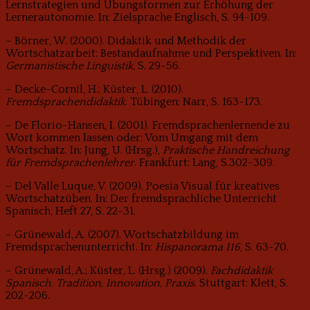
Lernstrategien und Übungsformen zur Erhöhung der
Lernerautonomie. In: Zielsprache Englisch, S. 94-109.
– Börner, W. (2000). Didaktik und Methodik der
Wortschatzarbeit: Bestandaufnahme und Perspektiven. In:
Germanistische Linguistik
, S. 29-56.
– Decke-Cornil, H.; Küster, L. (2010).
Fremdsprachendidaktik
. Tübingen: Narr, S. 163-173.
– De Florio-Hansen, I. (2001). Fremdsprachenlernende zu
Wort kommen lassen oder: Vom Umgang mit dem
Wortschatz. In: Jung, U. (Hrsg.),
Praktische Handreichung
für Fremdsprachenlehrer
. Frankfurt: Lang, S.302-309.
– Del Valle Luque, V. (2009). Poesía Visual für kreatives
Wortschatzüben. In: Der fremdsprachliche Unterricht
Spanisch, Heft 27, S. 22-31.
– Grünewald, A. (2007). Wortschatzbildung im
Fremdsprachenunterricht. In:
Hispanorama 116
, S. 63-70.
– Grünewald, A.; Küster, L. (Hrsg.) (2009).
Fachdidaktik
Spanisch. Tradition, Innovation, Praxis
. Stuttgart: Klett, S.
202-206.