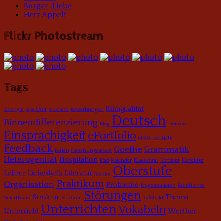
Burger-Liebe
Herr Appelt
Flickr Photostream
Tags
Bilingualität
Anonym
Ape Unit
Ausland
Bewerbungen
Deutsch
Binnendifferenzierung
Blog
Domain
Einsprachigkeit
ePortfolio
erstes Lehrjahr
Feedback
Goethe
Grammatik
Ferien
Forschungsarbeit
Heterogenität
Hospitation
iPad
Kalender
Klassenrat
Konzept
Korrektur
Oberstufe
Lehrer
Liebeslyrik
Literatur
Mentor
Praktikum
Organisation
Probleme
Programmieren
Rechtliches
Störungen
Struktur
Thema
SmartBoard
Studium
Tafelbild
Unterrichten
Vokabeln
Unterricht
Werther