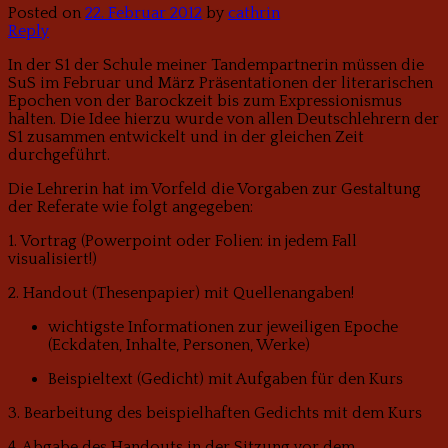
Posted on
22. Februar 2012
by
cathrin
Reply
In der S1 der Schule meiner Tandempartnerin müssen die
SuS im Februar und März Präsentationen der literarischen
Epochen von der Barockzeit bis zum Expressionismus
halten. Die Idee hierzu wurde von allen Deutschlehrern der
S1 zusammen entwickelt und in der gleichen Zeit
durchgeführt.
Die Lehrerin hat im Vorfeld die Vorgaben zur Gestaltung
der Referate wie folgt angegeben:
1. Vortrag (Powerpoint oder Folien: in jedem Fall
visualisiert!)
2. Handout (Thesenpapier) mit Quellenangaben!
wichtigste Informationen zur jeweiligen Epoche
(Eckdaten, Inhalte, Personen, Werke)
Beispieltext (Gedicht) mit Aufgaben für den Kurs
3. Bearbeitung des beispielhaften Gedichts mit dem Kurs
4. Abgabe des Handouts in der Sitzung vor dem