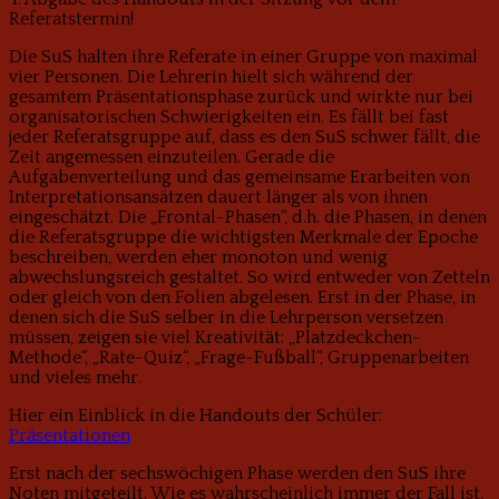
Referatstermin!
Die SuS halten ihre Referate in einer Gruppe von maximal
vier Personen. Die Lehrerin hielt sich während der
gesamtem Präsentationsphase zurück und wirkte nur bei
organisatorischen Schwierigkeiten ein. Es fällt bei fast
jeder Referatsgruppe auf, dass es den SuS schwer fällt, die
Zeit angemessen einzuteilen. Gerade die
Aufgabenverteilung und das gemeinsame Erarbeiten von
Interpretationsansätzen dauert länger als von ihnen
eingeschätzt. Die „Frontal-Phasen“, d.h. die Phasen, in denen
die Referatsgruppe die wichtigsten Merkmale der Epoche
beschreiben, werden eher monoton und wenig
abwechslungsreich gestaltet. So wird entweder von Zetteln
oder gleich von den Folien abgelesen. Erst in der Phase, in
denen sich die SuS selber in die Lehrperson versetzen
müssen, zeigen sie viel Kreativität: „Platzdeckchen-
Methode“, „Rate-Quiz“, „Frage-Fußball“, Gruppenarbeiten
und vieles mehr.
Hier ein Einblick in die Handouts der Schüler:
Präsentationen
Erst nach der sechswöchigen Phase werden den SuS ihre
Noten mitgeteilt. Wie es wahrscheinlich immer der Fall ist,