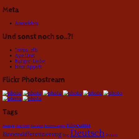
Meta
Anmelden
Und sonst noch so..?!
*mms-elb
Ape Unit
Burger-Liebe
Herr Appelt
Flickr Photostream
Tags
Bilingualität
Anonym
Ape Unit
Ausland
Bewerbungen
Deutsch
Binnendifferenzierung
Blog
Domain