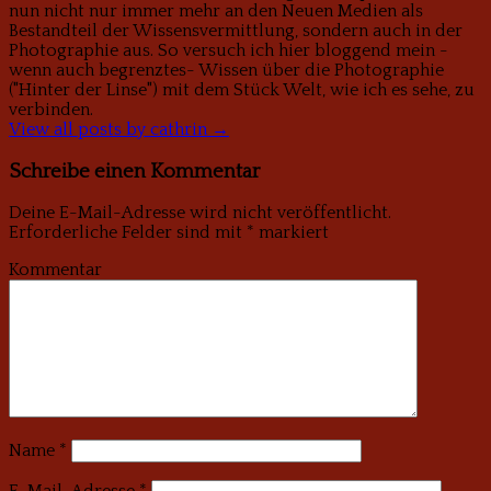
nun nicht nur immer mehr an den Neuen Medien als
Bestandteil der Wissensvermittlung, sondern auch in der
Photographie aus. So versuch ich hier bloggend mein -
wenn auch begrenztes- Wissen über die Photographie
("Hinter der Linse") mit dem Stück Welt, wie ich es sehe, zu
verbinden.
View all posts by cathrin
→
Schreibe einen Kommentar
Deine E-Mail-Adresse wird nicht veröffentlicht.
Erforderliche Felder sind mit
*
markiert
Kommentar
Name
*