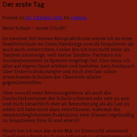
Der erste Tag
Posted on
25. Oktober 2011
by
cathrin
Neue Schule – neues Glück!?
Im zweiten Teil meines Kernpraktikums werde ich an einer
Stadtteilschule im Osten Hamburgs sowohl hospitieren als
auch auch unterrichten. Leider bin ich nun nicht mehr als
Tandem unterwegs, weil meine Tandem-Partnerin ein
Auslandssemester in Spanien eingelegt hat. Also muss ich
alles auf eigene Faust erleben und bestehen, kein Austausch
über Unterrichtskonzepte und mich den fast schon
erwachsenen Schülern der Oberstufe alleine
gegenüberstellen.
Aber sowohl mein Betreuungslehrer als auch die
Deutschlehrerinnen der Schule scheinen sehr nett zu sein
und mich tatsächlich eher als Bereicherung als als Last zu
sehen. Ich habe mich dazu entschlossen, während des
semesterbegleitenden Praktikums zwei Klassen regelmäßig
zu hospitieren: Eine S1 und eine S3.
Heute bin ich nun das erste Mal im Unterricht anwesend.
Die Klasse scheint mich von Anfang an zu akzeptieren und