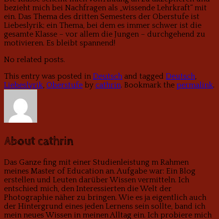
bezieht mich bei Nachfragen als „wissende Lehrkraft“ mit
ein. Das Thema des dritten Semesters der Oberstufe ist
Liebeslyrik; ein Thema, bei dem es immer schwer ist die
gesamte Klasse – vor allem die Jungen – durchgehend zu
motivieren. Es bleibt spannend!
No related posts.
This entry was posted in
Deutsch
and tagged
Deutsch
,
Liebeslyrik
,
Oberstufe
by
cathrin
. Bookmark the
permalink
.
About cathrin
Das Ganze fing mit einer Studienleistung m Rahmen
meines Master of Education an. Aufgabe war: Ein Blog
erstellen und Leuten darüber Wissen vermitteln. Ich
entschied mich, den Interessierten die Welt der
Photographie näher zu bringen. Wie es ja eigentlich auch
der Hintergrund eines jeden Lernens sein sollte, band ich
mein neues Wissen in meinen Alltag ein. Ich probiere mich