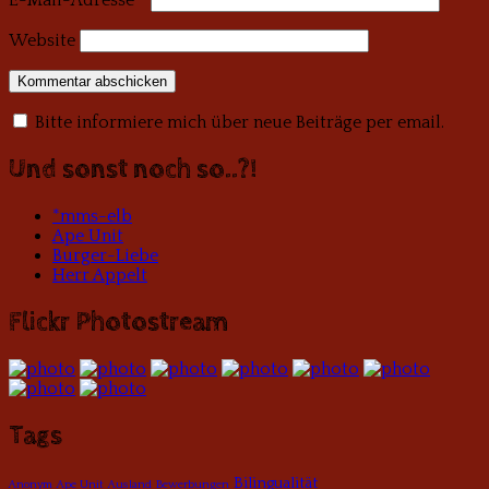
E-Mail-Adresse
*
Website
Bitte informiere mich über neue Beiträge per email.
Und sonst noch so..?!
*mms-elb
Ape Unit
Burger-Liebe
Herr Appelt
Flickr Photostream
Tags
Bilingualität
Anonym
Ape Unit
Ausland
Bewerbungen