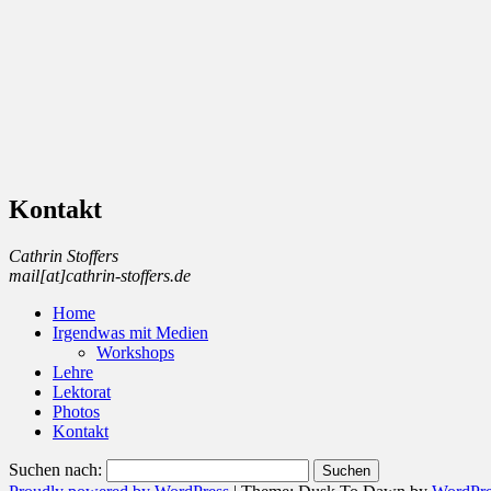
—
Cathrin
Kontakt
Lehren,
Stoffers
Medien
Cathrin Stoffers
und
mail[at]cathrin-stoffers.de
mucho
Home
Irgendwas mit Medien
mas–
Workshops
Lehre
Lektorat
Photos
Kontakt
Suchen nach: